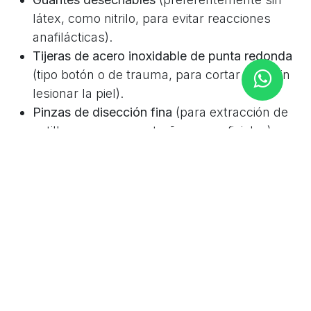
látex, como nitrilo, para evitar reacciones
anafilácticas).
Tijeras de acero inoxidable de punta redonda
(tipo botón o de trauma, para cortar ropa sin
lesionar la piel).
Pinzas de disección fina
(para extracción de
astillas o cuerpos extraños superficiales).
Termómetro clínico
(digital, para evitar riesgos
por mercurio).
Barrera respiratoria o mascarilla facial de
bolsillo
con válvula unidireccional para RCP.
Linterna
(con baterías de repuesto o de
dinamo) para evaluación pupilar o entornos
oscuros.
Soluciones y Antisépticos